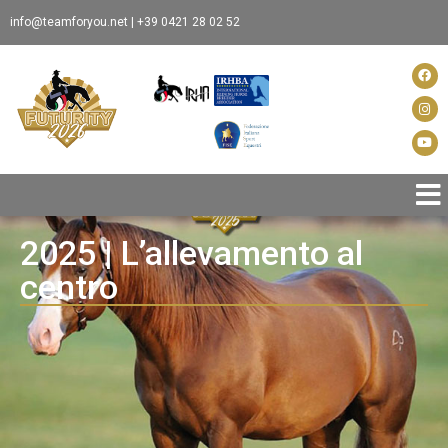
info@teamforyou.net
|
+39 0421 28 02 52
Futuri
Spons
Info
2025 | L’allevamento al
centro