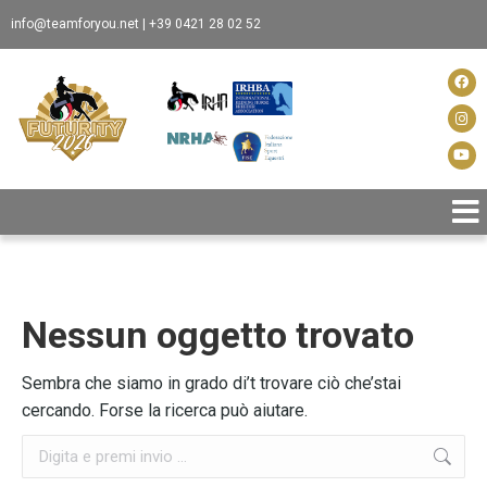
info@teamforyou.net
|
+39 0421 28 02 52
Futuri
Spons
Info
Nessun oggetto trovato
Sembra che siamo in grado di’t trovare ciò che’stai
cercando. Forse la ricerca può aiutare.